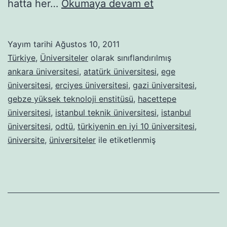
Türkiye’nin
hatta her…
Okumaya devam et
En
İyi
Yayım tarihi
Ağustos 10, 2011
10
Türkiye
,
Üniversiteler
olarak sınıflandırılmış
Üniversitesi
ankara üniversitesi
,
atatürk üniversitesi
,
ege
üniversitesi
,
erciyes üniversitesi
,
gazi üniversitesi
,
gebze yüksek teknoloji enstitüsü
,
hacettepe
üniversitesi
,
istanbul teknik üniversitesi
,
istanbul
üniversitesi
,
odtü
,
türkiyenin en iyi 10 üniversitesi
,
üniversite
,
üniversiteler
ile etiketlenmiş