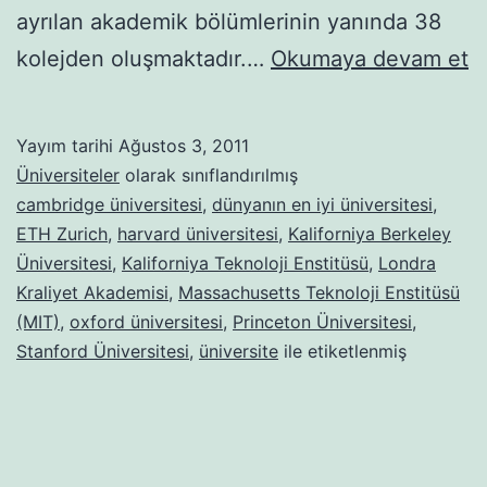
ayrılan akademik bölümlerinin yanında 38
D
kolejden oluşmaktadır.…
Okumaya devam et
E
İy
Yayım tarihi
Ağustos 3, 2011
1
Üniversiteler
olarak sınıflandırılmış
Ü
cambridge üniversitesi
,
dünyanın en iyi üniversitesi
,
ETH Zurich
,
harvard üniversitesi
,
Kaliforniya Berkeley
Üniversitesi
,
Kaliforniya Teknoloji Enstitüsü
,
Londra
Kraliyet Akademisi
,
Massachusetts Teknoloji Enstitüsü
(MIT)
,
oxford üniversitesi
,
Princeton Üniversitesi
,
Stanford Üniversitesi
,
üniversite
ile etiketlenmiş