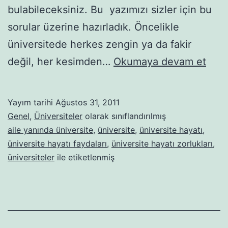
bulabileceksiniz. Bu yazımızı sizler için bu
sorular üzerine hazırladık. Öncelikle
üniversitede herkes zengin ya da fakir
Üniv
değil, her kesimden…
Okumaya devam et
Haya
Hakk
Yayım tarihi
Ağustos 31, 2011
Mer
Genel
,
Üniversiteler
olarak sınıflandırılmış
Edil
aile yanında üniversite
,
üniversite
,
üniversite hayatı
,
üniversite hayatı faydaları
,
üniversite hayatı zorlukları
,
üniversiteler
ile etiketlenmiş