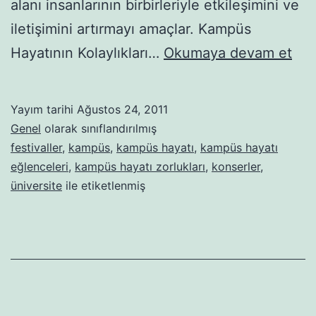
alanı insanlarının birbirleriyle etkileşimini ve
iletişimini artırmayı amaçlar. Kampüs
Ka
Hayatının Kolaylıkları…
Okumaya devam et
Hay
Nas
Yayım tarihi
Ağustos 24, 2011
Genel
olarak sınıflandırılmış
festivaller
,
kampüs
,
kampüs hayatı
,
kampüs hayatı
eğlenceleri
,
kampüs hayatı zorlukları
,
konserler
,
üniversite
ile etiketlenmiş