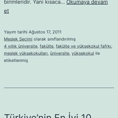
birimleridir. Yani kısaca…
Okumaya devam
Fakülte
et
ve
Yüksekokul
Yayım tarihi
Ağustos 17, 2011
Arasındaki
Meslek Seçimi
olarak sınıflandırılmış
Fark
4 yıllık üniversite
,
fakülte
,
fakülte ve yüksekokul fafrkı
,
meslek yüksekokulları
,
üniversite
,
yüksekokul
ile
Nedir?
etiketlenmiş
Türkiye’nin En İyi 10