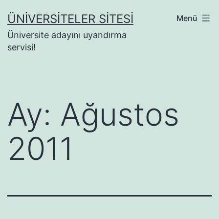
İçeriğe
ÜNIVERSITELER SITESI
Menü
geç
Üniversite adayını uyandırma
servisi!
Ay:
Ağustos
2011