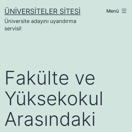
İçeriğe
ÜNIVERSITELER SITESI
Menü
geç
Üniversite adayını uyandırma
servisi!
Fakülte ve
Yüksekokul
Arasındaki