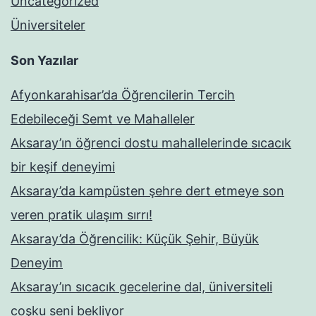
Uncategorized
Üniversiteler
Son Yazılar
Afyonkarahisar’da Öğrencilerin Tercih
Edebileceği Semt ve Mahalleler
Aksaray’ın öğrenci dostu mahallelerinde sıcacık
bir keşif deneyimi
Aksaray’da kampüsten şehre dert etmeye son
veren pratik ulaşım sırrı!
Aksaray’da Öğrencilik: Küçük Şehir, Büyük
Deneyim
Aksaray’ın sıcacık gecelerine dal, üniversiteli
coşku seni bekliyor