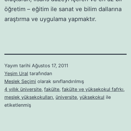
öğretim – eğitim ile sanat ve bilim dallarına
araştırma ve uygulama yapmaktır.
Yayım tarihi
Ağustos 17, 2011
Yeşim Ural
tarafından
Meslek Seçimi
olarak sınıflandırılmış
4 yıllık üniversite
,
fakülte
,
fakülte ve yüksekokul fafrkı
,
meslek yüksekokulları
,
üniversite
,
yüksekokul
ile
etiketlenmiş