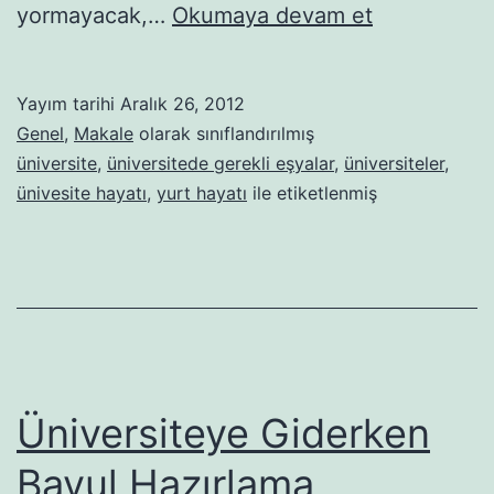
Üniversite
yormayacak,…
Okumaya devam et
İçin
Gerekli
Yayım tarihi
Aralık 26, 2012
Eşyalar
Genel
,
Makale
olarak sınıflandırılmış
üniversite
,
üniversitede gerekli eşyalar
,
üniversiteler
,
ünivesite hayatı
,
yurt hayatı
ile etiketlenmiş
Üniversiteye Giderken
Bavul Hazırlama