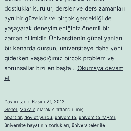
dostluklar kurulur, dersler ve ders zamanları
ayrı bir güzeldir ve birçok gerçekliği de
yaşayarak deneyimlediğiniz önemli bir
zaman dilimidir. Üniversitenin güzel yanları
bir kenarda dursun, üniversiteye daha yeni
giderken yaşadığımız birçok problem ve
sorunsallar bizi en başta…
Okumaya devam
Devlet
et
Yurdu
Mu
Yayım tarihi
Kasım 21, 2012
Apart
Genel
,
Makale
olarak sınıflandırılmış
Mı?
apartlar
,
devlet yurdu
,
üniversite
,
üniversite hayatı
,
üniversite hayatının zorlukları
,
üniversiteler
ile