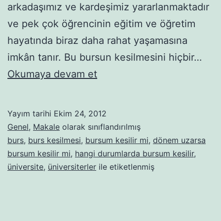
arkadaşımız ve kardeşimiz yararlanmaktadır
ve pek çok öğrencinin eğitim ve öğretim
hayatında biraz daha rahat yaşamasına
imkân tanır. Bu bursun kesilmesini hiçbir…
Dönem
Okumaya devam et
Uzarsa
Bursum
Yayım tarihi
Ekim 24, 2012
Kesilir
Genel
,
Makale
olarak sınıflandırılmış
Mi?
burs
,
burs kesilmesi
,
bursum kesilir mi
,
dönem uzarsa
bursum kesilir mi
,
hangi durumlarda bursum kesilir
,
üniversite
,
üniversiterler
ile etiketlenmiş