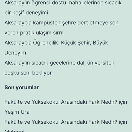
Aksaray’ın öğrenci dostu mahallelerinde sıcacık
bir keşif deneyimi
Aksaray’da kampüsten şehre dert etmeye son
veren pratik ulaşım sırrı!
Aksaray’da Öğrencilik: Küçük Şehir, Büyük
Deneyim
Aksaray’ın sıcacık gecelerine dal, üniversiteli
coşku seni bekliyor
Son yorumlar
Fakülte ve Yüksekokul Arasındaki Fark Nedir?
için
Yeşim Ural
Fakülte ve Yüksekokul Arasındaki Fark Nedir?
için
Mehmet