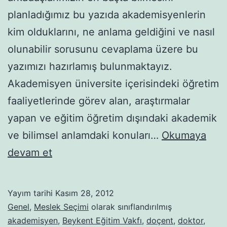
planladığımız bu yazıda akademisyenlerin
kim olduklarını, ne anlama geldiğini ve nasıl
olunabilir sorusunu cevaplama üzere bu
yazımızı hazırlamış bulunmaktayız.
Akademisyen üniversite içerisindeki öğretim
faaliyetlerinde görev alan, araştırmalar
yapan ve eğitim öğretim dışındaki akademik
ve bilimsel anlamdaki konuları…
Okumaya
Akademisyen
devam et
Ne
Demektir?
Yayım tarihi
Kasım 28, 2012
Genel
,
Meslek Seçimi
olarak sınıflandırılmış
akademisyen
,
Beykent Eğitim Vakfı
,
doçent
,
doktor
,