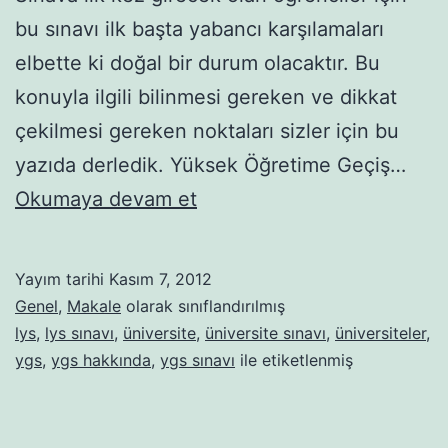
bu sınavı ilk başta yabancı karşılamaları
elbette ki doğal bir durum olacaktır. Bu
konuyla ilgili bilinmesi gereken ve dikkat
çekilmesi gereken noktaları sizler için bu
yazıda derledik. Yüksek Öğretime Geçiş…
YGS
Okumaya devam et
Hakkında
Bilinmesi
Yayım tarihi
Kasım 7, 2012
Gerekenler
Genel
,
Makale
olarak sınıflandırılmış
lys
,
lys sınavı
,
üniversite
,
üniversite sınavı
,
üniversiteler
,
ygs
,
ygs hakkında
,
ygs sınavı
ile etiketlenmiş