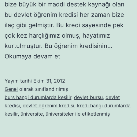
bize büyük bir maddi destek kaynağı olan
bu devlet öğrenim kredisi her zaman bize
ilaç gibi gelmiştir. Bu kredi sayesinde pek
çok kez harçlığımız olmuş, hayatımız
kurtulmuştur. Bu öğrenim kredisinin…
Devlet
Okumaya devam et
Öğrenim
Kredisi
Yayım tarihi
Ekim 31, 2012
Hangi
Genel
olarak sınıflandırılmış
Durumlarda
burs hangi durumlarda kesilir
,
devlet bursu
,
devlet
kredisi
,
devlet öğrenim kredisi
,
kredi hangi durumlarda
Kesilmektedir?
kesilir
,
üniversite
,
üniversiteler
ile etiketlenmiş