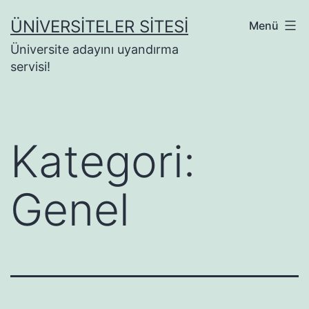
İçeriğe
ÜNIVERSITELER SITESI
Menü
geç
Üniversite adayını uyandırma
servisi!
Kategori:
Genel