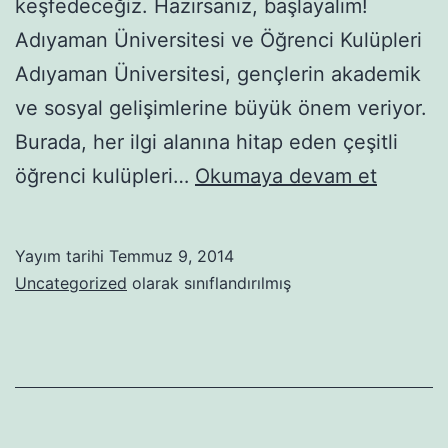
keşfedeceğiz. Hazırsanız, başlayalım!
Adıyaman Üniversitesi ve Öğrenci Kulüpleri
Adıyaman Üniversitesi, gençlerin akademik
ve sosyal gelişimlerine büyük önem veriyor.
Burada, her ilgi alanına hitap eden çeşitli
Ha
öğrenci kulüpleri…
Okumaya devam et
bi
gelin
Yayım tarihi
Temmuz 9, 2014
Adıyam
Uncategorized
olarak sınıflandırılmış
ünivers
kulüple
şenlend