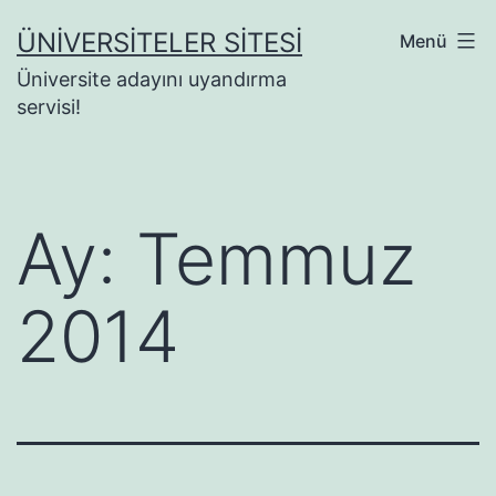
İçeriğe
ÜNIVERSITELER SITESI
Menü
geç
Üniversite adayını uyandırma
servisi!
Ay:
Temmuz
2014