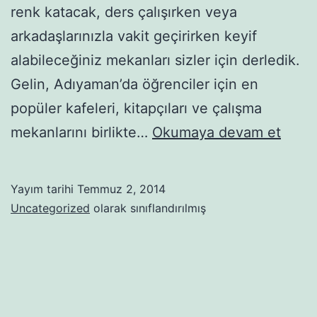
renk katacak, ders çalışırken veya
arkadaşlarınızla vakit geçirirken keyif
alabileceğiniz mekanları sizler için derledik.
Gelin, Adıyaman’da öğrenciler için en
popüler kafeleri, kitapçıları ve çalışma
Adıy
mekanlarını birlikte…
Okumaya devam et
öğren
canla
Yayım tarihi
Temmuz 2, 2014
sıcak
Uncategorized
olarak sınıflandırılmış
kafel
kitapç
ve
huzur