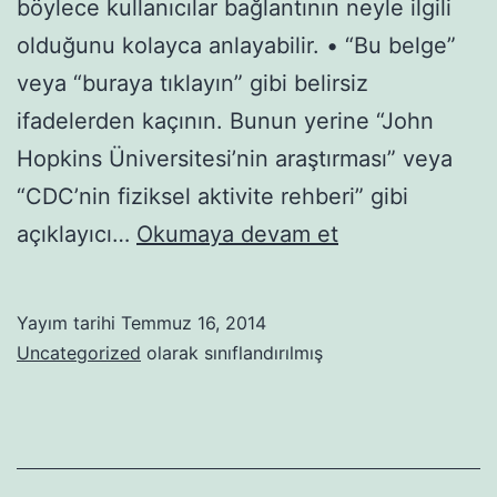
böylece kullanıcılar bağlantının neyle ilgili
olduğunu kolayca anlayabilir. • “Bu belge”
veya “buraya tıklayın” gibi belirsiz
ifadelerden kaçının. Bunun yerine “John
Hopkins Üniversitesi’nin araştırması” veya
“CDC’nin fiziksel aktivite rehberi” gibi
Adıyaman’da
açıklayıcı…
Okumaya devam et
öğrenci
dostumun
Yayım tarihi
Temmuz 16, 2014
gönlünü
Uncategorized
olarak sınıflandırılmış
ferahlatan
güvenli
ve
huzurlu