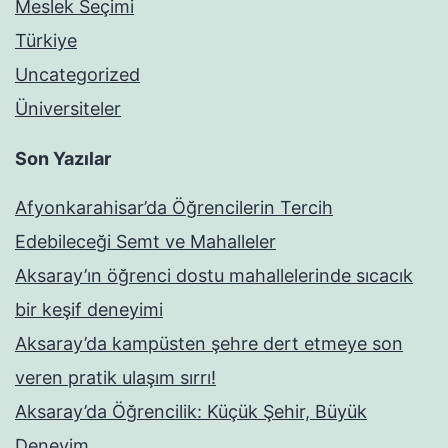
Meslek Seçimi
Türkiye
Uncategorized
Üniversiteler
Son Yazılar
Afyonkarahisar’da Öğrencilerin Tercih
Edebileceği Semt ve Mahalleler
Aksaray’ın öğrenci dostu mahallelerinde sıcacık
bir keşif deneyimi
Aksaray’da kampüsten şehre dert etmeye son
veren pratik ulaşım sırrı!
Aksaray’da Öğrencilik: Küçük Şehir, Büyük
Deneyim