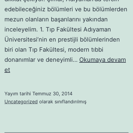
edebileceğiniz bölümleri ve bu bölümlerden
mezun olanların başarılarını yakından
inceleyelim. 1. Tıp Fakültesi Adıyaman
Üniversitesi’nin en prestijli bölümlerinden
biri olan Tıp Fakültesi, modern tıbbi
donanımlar ve deneyimli…
Okumaya devam
Adıyaman’da
et
Geleceğin
Kapılarını
Yayım tarihi
Temmuz 30, 2014
Aralayan
Uncategorized
olarak sınıflandırılmış
Bölümler
ve
Parlayan