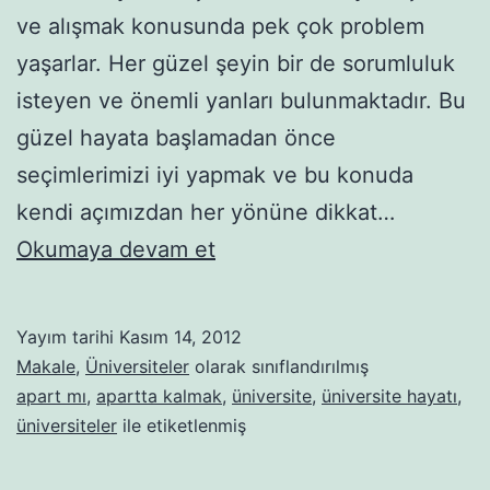
ve alışmak konusunda pek çok problem
yaşarlar. Her güzel şeyin bir de sorumluluk
isteyen ve önemli yanları bulunmaktadır. Bu
güzel hayata başlamadan önce
seçimlerimizi iyi yapmak ve bu konuda
kendi açımızdan her yönüne dikkat…
Evde
Okumaya devam et
Kalmak
Mı?
Yayım tarihi
Kasım 14, 2012
Aparta
Makale
,
Üniversiteler
olarak sınıflandırılmış
Çıkmak
apart mı
,
apartta kalmak
,
üniversite
,
üniversite hayatı
,
üniversiteler
ile etiketlenmiş
Mı?