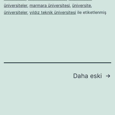
üniversiteler
,
marmara üniversitesi
,
üniversite
,
üniversiteler
,
yıldız teknik üniversitesi
ile etiketlenmiş
Yazı
Daha eski
sayfalandırması