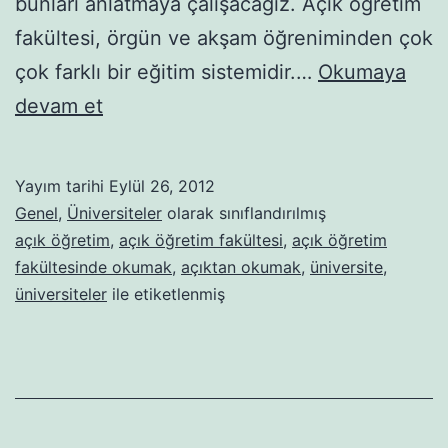
bunları anlatmaya çalışacağız. Açık öğretim
fakültesi, örgün ve akşam öğreniminden çok
çok farklı bir eğitim sistemidir.…
Okumaya
Açık
devam et
Öğretim
Fakültesinde
Yayım tarihi
Eylül 26, 2012
Okumak
Genel
,
Üniversiteler
olarak sınıflandırılmış
açık öğretim
,
açık öğretim fakültesi
,
açık öğretim
fakültesinde okumak
,
açıktan okumak
,
üniversite
,
üniversiteler
ile etiketlenmiş