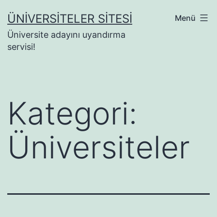
İçeriğe
ÜNIVERSITELER SITESI
Menü
geç
Üniversite adayını uyandırma
servisi!
Kategori:
Üniversiteler