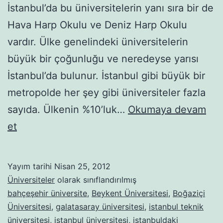
İstanbul’da bu üniversitelerin yanı sıra bir de
Hava Harp Okulu ve Deniz Harp Okulu
vardır. Ülke genelindeki üniversitelerin
büyük bir çoğunluğu ve neredeyse yarısı
İstanbul’da bulunur. İstanbul gibi büyük bir
metropolde her şey gibi üniversiteler fazla
sayıda. Ülkenin %10’luk…
Okumaya devam
İstanbul’daki
et
Üniversiteler
Yayım tarihi
Nisan 25, 2012
Üniversiteler
olarak sınıflandırılmış
bahçeşehir üniversite
,
Beykent Üniversitesi
,
Boğaziçi
Üniversitesi
,
galatasaray üniversitesi
,
istanbul teknik
üniversitesi
,
istanbul üniversitesi
,
istanbuldaki