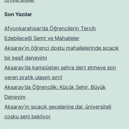
Son Yazılar
Afyonkarahisar’da Öğrencilerin Tercih
Edebileceği Semt ve Mahalleler
Aksaray’ın öğrenci dostu mahallelerinde sıcacık
bir keşif deneyimi
Aksaray’da kampüsten şehre dert etmeye son
veren pratik ulaşım sırrı!
Aksaray’da Öğrencilik: Küçük Şehir, Büyük
Deneyim
Aksaray’ın sıcacık gecelerine dal, üniversiteli
coşku seni bekliyor