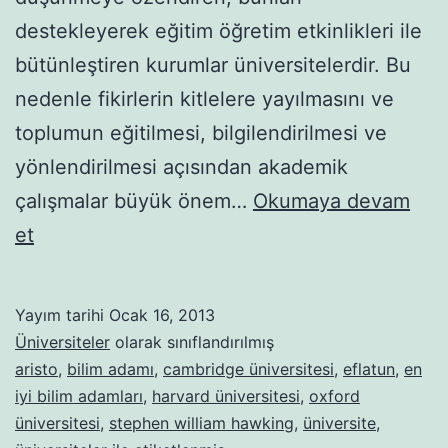
destekleyerek eğitim öğretim etkinlikleri ile
bütünleştiren kurumlar üniversitelerdir. Bu
nedenle fikirlerin kitlelere yayılmasını ve
toplumun eğitilmesi, bilgilendirilmesi ve
yönlendirilmesi açısından akademik
çalışmalar büyük önem…
Okumaya devam
Dünyanın
et
En
İyi
Yayım tarihi
Ocak 16, 2013
Bilim
Üniversiteler
olarak sınıflandırılmış
Adamlarını
aristo
,
bilim adamı
,
cambridge üniversitesi
,
eflatun
,
en
iyi bilim adamları
,
harvard üniversitesi
,
oxford
Yetiştiren
üniversitesi
,
stephen william hawking
,
üniversite
,
Üniversiteler