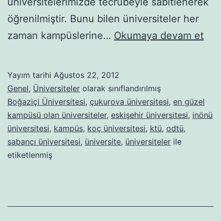
üniversitelerimizde tecrübeyle sabitlenerek
öğrenilmiştir. Bunu bilen üniversiteler her
En
zaman kampüslerine…
Okumaya devam et
Güz
Ka
Yayım tarihi
Ağustos 22, 2012
Ola
Genel
,
Üniversiteler
olarak sınıflandırılmış
Üni
Boğaziçi Üniversitesi
,
çukurova üniversitesi
,
en güzel
kampüsü olan üniversiteler
,
eskişehir üniversitesi
,
inönü
üniversitesi
,
kampüs
,
koç üniversitesi
,
ktü
,
odtü
,
sabancı üniversitesi
,
üniversite
,
üniversiteler
ile
etiketlenmiş