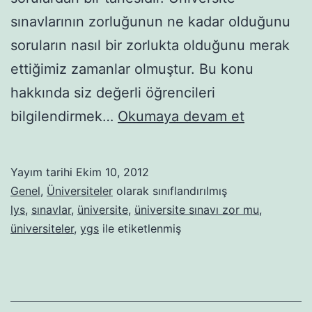
sınavlarının zorluğunun ne kadar olduğunu
soruların nasıl bir zorlukta olduğunu merak
ettiğimiz zamanlar olmuştur. Bu konu
hakkında siz değerli öğrencileri
Üniversite
bilgilendirmek…
Okumaya devam et
Sınavları
Zor
Yayım tarihi
Ekim 10, 2012
Mu?
Genel
,
Üniversiteler
olarak sınıflandırılmış
lys
,
sınavlar
,
üniversite
,
üniversite sınavı zor mu
,
üniversiteler
,
ygs
ile etiketlenmiş