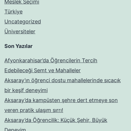
Meslek Seçimi
Türkiye
Uncategorized
Üniversiteler
Son Yazılar
Afyonkarahisar’da Öğrencilerin Tercih
Edebileceği Semt ve Mahalleler
Aksaray’ın öğrenci dostu mahallelerinde sıcacık
bir keşif deneyimi
Aksaray’da kampüsten şehre dert etmeye son
veren pratik ulaşım sırrı!
Aksaray’da Öğrencilik: Küçük Şehir, Büyük
Deneyim