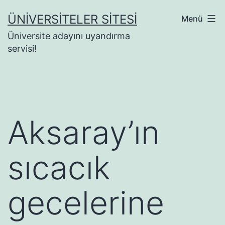
İçeriğe
ÜNIVERSITELER SITESI
Menü
geç
Üniversite adayını uyandırma
servisi!
Aksaray’ın
sıcacık
gecelerine