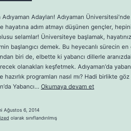
Adıyaman Adayları! Adıyaman Üniversitesi’nde
te hayatına adım atmayı düşünen gençler, hepin
lusu selamlar! Üniversiteye başlamak, hayatını
min başlangıcı demek. Bu heyecanlı sürecin en
ndan biri de, elbette ki yabancı dillerle aranızda
recek olanakları keşfetmek. Adıyaman’da yabanc
e hazırlık programları nasıl mı? Hadi birlikte göz
Adıyaman’da
n’da Yabancı…
Okumaya devam et
yabancı
dil
hi
Ağustos 6, 2014
serüvenin
ized
olarak sınıflandırılmış
başlasın: