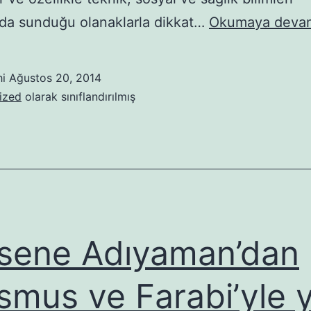
nda sunduğu olanaklarla dikkat…
Okumaya deva
hi
Ağustos 20, 2014
ized
olarak sınıflandırılmış
sene Adıyaman’dan
smus ve Farabi’yle 