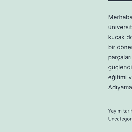
Merhaba 
üniversi
kucak do
bir döne
parçaları
güçlendi
eğitimi v
Adıyama
Yayım tari
Uncategor