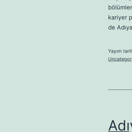
bölümler
kariyer 
de Adıy
Yayım tari
Uncategor
Adı