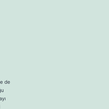
le de
ğu
ayı
i