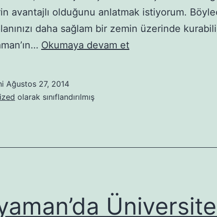
in avantajlı olduğunu anlatmak istiyorum. Böyl
planınızı daha sağlam bir zemin üzerinde kurabil
Adıyaman’da
aman’ın…
Okumaya devam et
Fırsat
Kapılarını
hi
Ağustos 27, 2014
Aralayan
ized
olarak sınıflandırılmış
Bölümler
yaman’da Üniversite