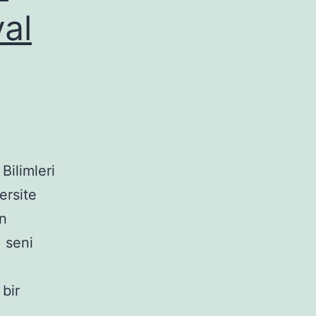
al
Bilimleri
ersite
n
 seni
bir