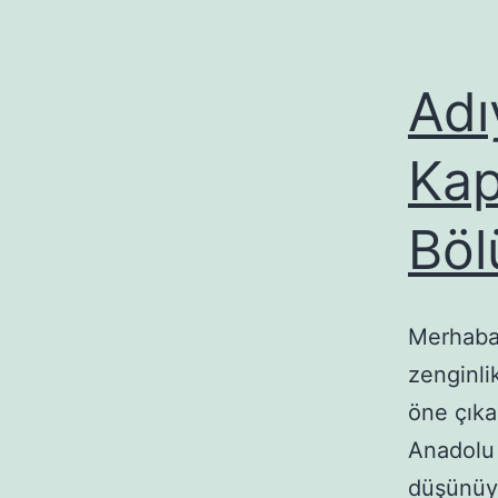
Adı
Kap
Böl
Merhaba 
zenginli
öne çıka
Anadolu 
düşünüyo