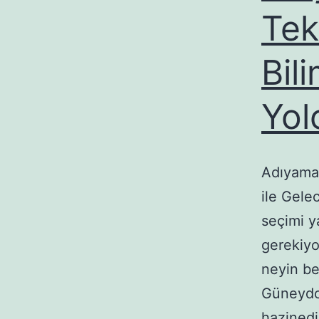
Tek
Bil
Yol
Adıyaman
ile Gele
seçimi 
gerekiyo
neyin be
Güneydo
hazinedir