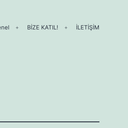
nel
BİZE KATIL!
İLETİŞİM
Menüyü
Menüyü
aç
aç