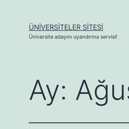
İçeriğe
geç
ÜNIVERSITELER SITESI
Üniversite adayını uyandırma servisi!
Ay:
Ağu