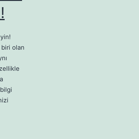
!
yin!
biri olan
ynı
ellikle
da
bilgi
izi
dan