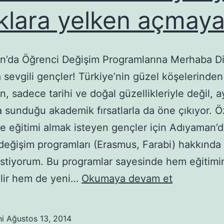
klara yelken açmaya
’da Öğrenci Değişim Programlarına Merhaba Di
sevgili gençler! Türkiye’nin güzel köşelerinden 
, sadece tarihi ve doğal güzellikleriyle değil, a
sunduğu akademik fırsatlarla da öne çıkıyor. Öz
te eğitimi almak isteyen gençler için Adıyaman’
değişim programları (Erasmus, Farabi) hakkında 
stiyorum. Bu programlar sayesinde hem eğitimin
Gelsene
bilir hem de yeni…
Okumaya devam et
Adıyaman’
Erasmus
hi
Ağustos 13, 2014