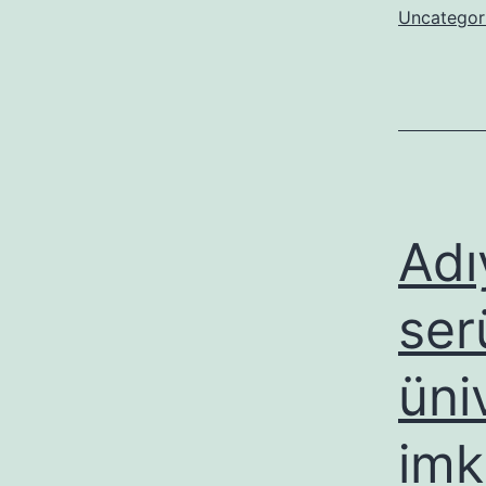
Uncategor
Adı
ser
üni
imk