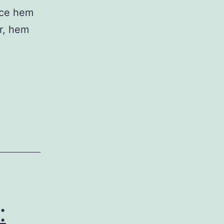
ece hem
ir, hem
: