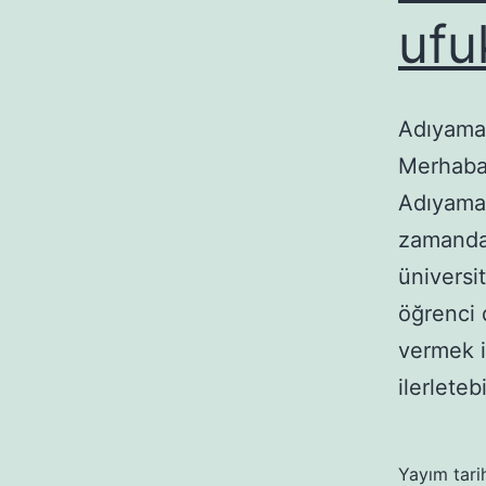
ufu
Adıyaman
Merhaba 
Adıyaman
zamanda 
üniversi
öğrenci 
vermek i
ilerlete
Yayım tari