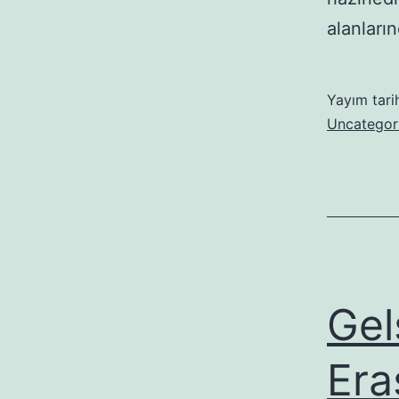
alanları
Yayım tari
Uncategor
Gel
Era