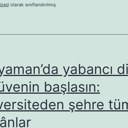
ve
ized
olarak sınıflandırılmış
Farabi’yle
yeni
ufuklara
yelken
açmaya!
yaman’da yabancı di
üvenin başlasın:
versiteden şehre tü
ânlar